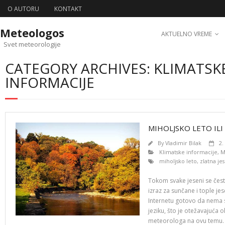
O AUTORU
KONTAKT
Meteologos
AKTUELNO VREME
Svet meteorologije
CATEGORY ARCHIVES: KLIMATSK
INFORMACIJE
MIHOLJSKO LETO ILI
By
Vladimir Bilak
2.
Klimatske informacije
,
M
miholjsko leto
,
zlatna je
Tokom svake jeseni se čest
izraz za sunčane i tople j
Internetu gotovo da nema 
jeziku, što je otežavajuća 
meteorologa na ovu temu. N