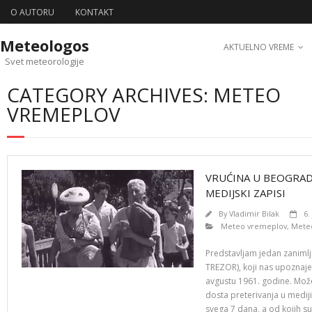
O AUTORU
KONTAKT
Meteologos
AKTUELNO VREME
Svet meteorologije
CATEGORY ARCHIVES: METEO
VREMEPLOV
VRUĆINA U BEOGRAD
MEDIJSKI ZAPISI
By
Vladimir Bilak
6.
Meteo vremeplov
,
Meteo
Predstavljam jedan zanimlji
TREZOR), koji nas upoznaj
avgustu 1961. godine. Može
dosta preterivanja u mediji
svega 7 dana, a od kojih su