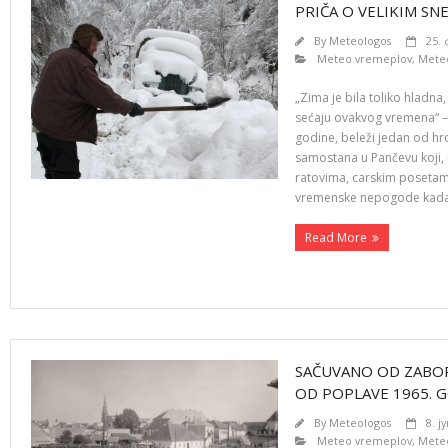
PRIČA O VELIKIM SNE
By
Meteologos
25.
Meteo vremeplov
,
Meteo
„Zima je bila toliko hladna, 
sećaju ovakvog vremena“ –
godine, beleži jedan od hr
samostana u Pančevu koji, 
ratovima, carskim posetama
vremenske nepogode kad
Read More
SAČUVANO OD ZABO
OD POPLAVE 1965. 
By
Meteologos
8. ј
Meteo vremeplov
,
Meteo