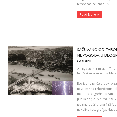
temperature iznad 35
Read More
SAČUVANO OD ZABOR
NEPOGODA U BEOGRA
GODINE
By
Vladimir Bilak
9.
Meteo vremeplov
,
Meteo
Evo jedne priče o davno za
nevreme sa rekordnom koli
maja 1937. godine u ranim 
je bila noć 23/24. maj 1937
izdanju od 21. juna 1937, ob
nekoliko fotografija. Navod