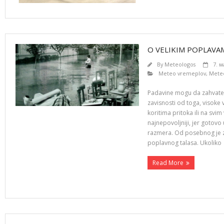
O VELIKIM POPLAVA
By
Meteologos
7. м
Meteo vremeplov
,
Meteo
Padavine mogu da zahvate p
zavisnosti od toga, visoke 
koritima pritoka ili na svim
najnepovoljniji, jer gotovo 
razmera. Od posebnog je z
poplavnog talasa. Ukoliko
Read More