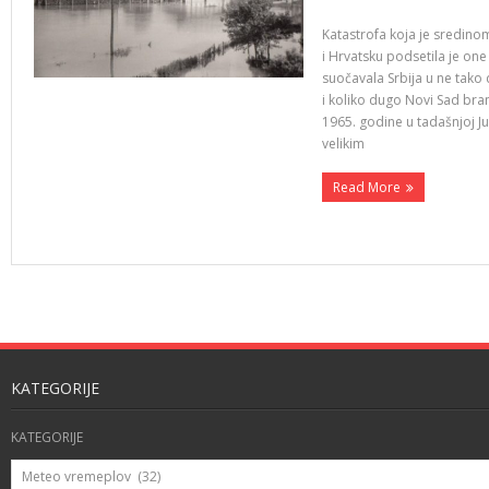
Katastrofa koja je sredino
i Hrvatsku podsetila je one
suočavala Srbija u ne tako 
i koliko dugo Novi Sad bra
1965. godine u tadašnjoj J
velikim
Read More
KATEGORIJE
KATEGORIJE