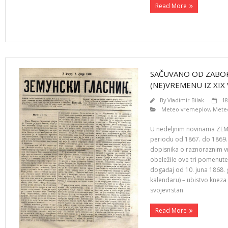
Read More
SAČUVANO OD ZABORA
(NE)VREMENU IZ XIX
By
Vladimir Bilak
18
Meteo vremeplov
,
Meteo
U nedeljnim novinama ZEMU
periodu od 1867. do 1869. 
dopisnika o raznoraznim v
obeležile ove tri pomenute
događaj od 10. juna 1868. 
kalendaru) – ubistvo kneza
svojevrstan
Read More