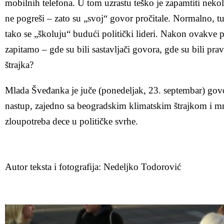
mobilnih telefona. U tom uzrastu teško je zapamtiti nekol
ne pogreši – zato su „svoj“ govor pročitale. Normalno, tu 
tako se „školuju“ budući politički lideri. Nakon ovakve
zapitamo – gde su bili sastavljači govora, gde su bili pravi
štrajka?
Mlada Šveđanka je juče (ponedeljak, 23. septembar) gov
nastup, zajedno sa beogradskim klimatskim štrajkom i mn
zloupotreba dece u političke svrhe.
Autor teksta i fotografija: Nedeljko Todorović