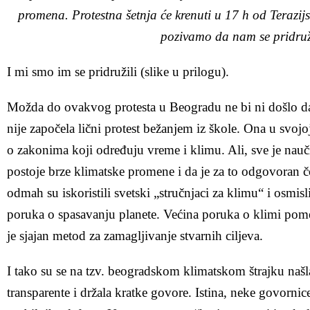
promena. Protestna šetnja će krenuti u 17 h od Terazij
pozivamo da nam se pridruž
I mi smo im se pridružili (slike u prilogu).
Možda do ovakvog protesta u Beogradu ne bi ni došlo d
nije započela lični protest bežanjem iz škole. Ona u svoj
o zakonima koji određuju vreme i klimu. Ali, sve je nauči
postoje brze klimatske promene i da je za to odgovoran
odmah su iskoristili svetski „stručnjaci za klimu“ i osmisl
poruka o spasavanju planete. Većina poruka o klimi pomeš
je sjajan metod za zamagljivanje stvarnih ciljeva.
I tako su se na tzv. beogradskom klimatskom štrajku naš
transparente i držala kratke govore. Istina, neke govornice