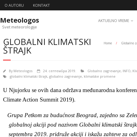
O AUTORU
KONTAKT
Meteologos
AKTUELNO VREME
Svet meteorologije
GLOBALNI KLIMATSKI
Home
/
Globalno z
ŠTRAJK
By
Meteologos
24. септембра 2019.
Globalno zagrevanje
,
INFO
,
Kl
globalni klimatski štrajk
,
globalno zagrevanje
,
klimatske promene
U Njujorku se ovih dana održava međunarodna konferenc
Climate Action Summit 2019).
Grupa Petkom za budućnost Beograd, zajedno sa Zele
globalnoj akciji pod nazivom Globalni klimatski štrajk 
septembra 2019. pridruže akciji i iskažu zahteve za od