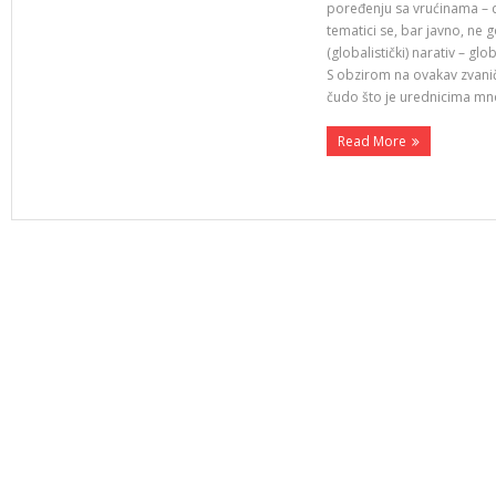
poređenju sa vrućinama – da
tematici se, bar javno, ne
(globalistički) narativ – gl
S obzirom na ovakav zvanični
čudo što je urednicima mn
Read More