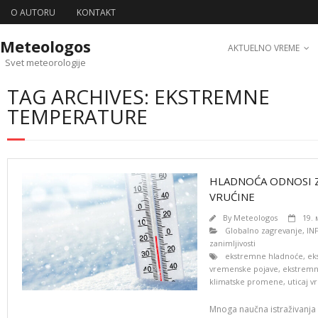
O AUTORU
KONTAKT
Meteologos
AKTUELNO VREME
Svet meteorologije
TAG ARCHIVES: EKSTREMNE
TEMPERATURE
HLADNOĆA ODNOSI Z
VRUĆINE
By
Meteologos
19. 
Globalno zagrevanje
,
IN
zanimljivosti
ekstremne hladnoće
,
ek
vremenske pojave
,
ekstremn
klimatske promene
,
uticaj v
Mnoga naučna istraživanja