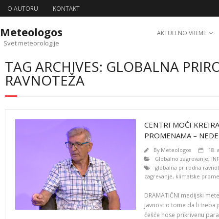
O AUTORU
KONTAKT
Meteologos
AKTUELNO VREME
Svet meteorologije
TAG ARCHIVES: GLOBALNA PRI
RAVNOTEŽA
CENTRI MOĆI KREIRA
PROMENAMA – NEDE
By
Meteologos
18. 
Globalno zagrevanje
,
IN
globalna prirodna ravno
zagrevanje
,
klimatske prom
DRAMATIČNI medijski meteo
javnost o tome da li treba 
češće nose prikrivenu paran