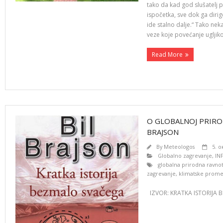
tako da kad god slušatelj p
ispočetka, sve dok ga dirige
ide stalno dalje.“ Tako nek
veze koje povećanje ugljik
Read More
O GLOBALNOJ PRIRO
BRAJSON
By
Meteologos
5. о
Globalno zagrevanje
,
IN
globalna prirodna ravno
zagrevanje
,
klimatske prom
IZVOR: KRATKA ISTORIJA 