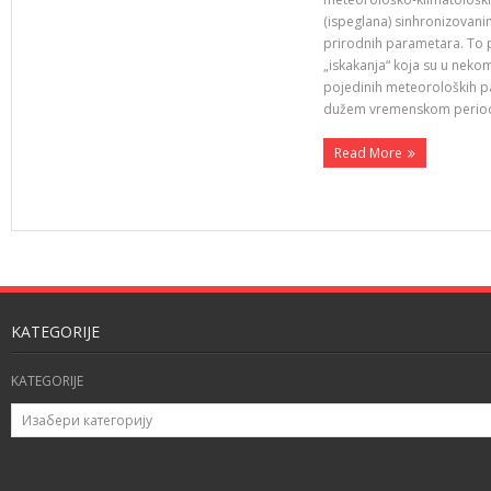
(ispeglana) sinhronizovani
prirodnih parametara. To 
„iskakanja“ koja su u nek
pojedinih meteoroloških p
dužem vremenskom perio
Read More
KATEGORIJE
KATEGORIJE