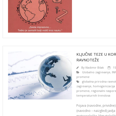
KLJUČNE TEZE U KO
RAVNOTEŽE
By
Vladimir Bilak
15
Globalno zagrevanje
,
IN
promene
globalna prirodna ravno
zagrevanje
,
homogenizacija 
promene
,
regionalni raspo
temperaturnih trendova
Pojava (navodne, prividne
(navodno – naizgled) javlja 
meteorološko-klimatološk