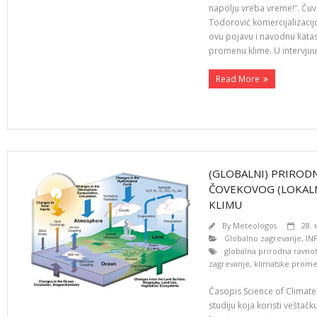
napolju vreba vreme!“. Ču
Todorović komercijalizaci
ovu pojavu i navodnu katas
promenu klime. U intervjuu
Read More
(GLOBALNI) PRIRODN
ČOVEKOVOG (LOKALN
KLIMU
By
Meteologos
28. 
Globalno zagrevanje
,
IN
globalna prirodna ravno
zagrevanje
,
klimatske prom
Časopis Science of Climate
studiju koja koristi veštačk