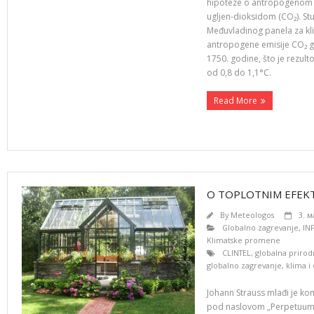
hipoteze o antropogenom
ugljen-dioksidom (CO₂). Stud
Međuvladinog panela za kl
antropogene emisije CO₂ g
1750. godine, što je rezu
od 0,8 do 1,1°C.
Read More
O TOPLOTNIM EFEKT
By
Meteologos
3. м
Globalno zagrevanje
,
IN
Klimatske promene
CLINTEL
,
globalna prirod
globalno zagrevanje
,
klima i
Johann Strauss mlađi je ko
pod naslovom „Perpetuum m