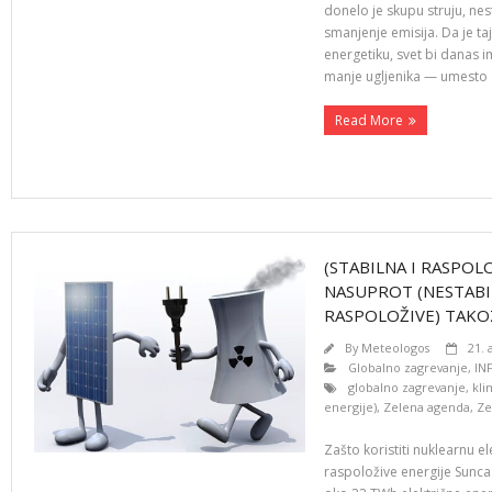
donelo je skupu struju, ne
smanjenje emisija. Da je ta
energetiku, svet bi danas im
manje ugljenika — umesto
Read More
(STABILNA I RASPOL
NASUPROT (NESTABI
RASPOLOŽIVE) TAKO
By
Meteologos
21. 
Globalno zagrevanje
,
IN
globalno zagrevanje
,
kl
energije)
,
Zelena agenda
,
Ze
Zašto koristiti nuklearnu 
raspoložive energije Sunca i