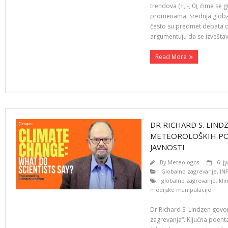
trendova (+, -, 0), čime se 
promenama. Srednja global
često su predmet debata o 
argumentuju da se izvešt
Read More
DR RICHARD S. LIND
METEOROLOŠKIH POD
JAVNOSTI
By
Meteologos
6. ј
Globalno zagrevanje
,
IN
globalno zagrevanje
,
kl
medijske manipulacije
Dr Richard S. Lindzen govo
zagrevanja“. Ključna poent