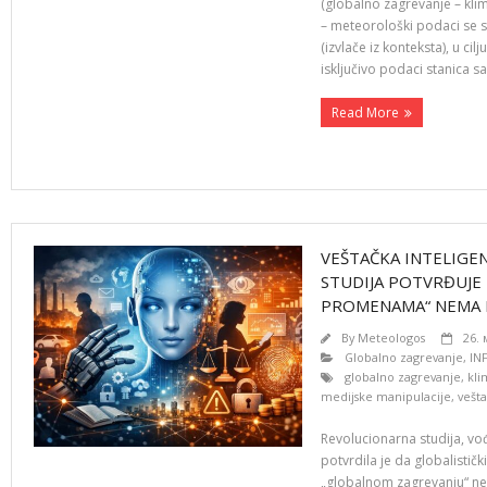
(globalno zagrevanje – kli
– meteorološki podaci se 
(izvlače iz konteksta), u cil
isključivo podaci stanica s
Read More
VEŠTAČKA INTELIGEN
STUDIJA POTVRĐUJE 
PROMENAMA“ NEMA
By
Meteologos
26. 
Globalno zagrevanje
,
IN
globalno zagrevanje
,
kl
medijske manipulacije
,
vešta
Revolucionarna studija, vo
potvrdila je da globalistič
„globalnom zagrevanju“ ne