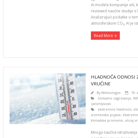
AI modela kompanije xAI, k
reviewed naučne studije o 
Analizirajući podatke o te
atmosferskom CO₂, AI je ist
Read More
HLADNOĆA ODNOSI Z
VRUĆINE
By
Meteologos
19. 
Globalno zagrevanje
,
IN
zanimljivosti
ekstremne hladnoće
,
ek
vremenske pojave
,
ekstremn
klimatske promene
,
uticaj v
Mnoga naučna istraživanja