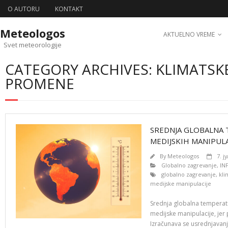
O AUTORU
KONTAKT
Meteologos
AKTUELNO VREME
Svet meteorologije
CATEGORY ARCHIVES: KLIMATSK
PROMENE
SREDNJA GLOBALNA 
MEDIJSKIH MANIPULA
By
Meteologos
7. ј
Globalno zagrevanje
,
IN
globalno zagrevanje
,
kl
medijske manipulacije
Srednja globalna temperatu
medijske manipulacije, jer 
Izračunava se usrednjavanje