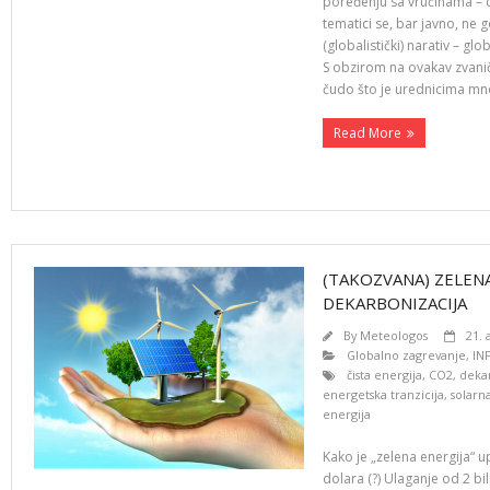
poređenju sa vrućinama – da
tematici se, bar javno, ne
(globalistički) narativ – gl
S obzirom na ovakav zvanični
čudo što je urednicima mn
Read More
(TAKOZVANA) ZELENA
DEKARBONIZACIJA
By
Meteologos
21. 
Globalno zagrevanje
,
IN
čista energija
,
CO2
,
deka
energetska tranzicija
,
solarn
energija
Kako je „zelena energija“ u
dolara (?) Ulaganje od 2 bi