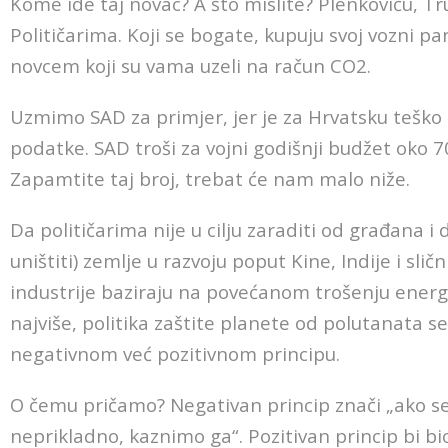
Kome ide taj novac? A što mislite? Plenkoviću, Tr
Političarima. Koji se bogate, kupuju svoj vozni pa
novcem koji su vama uzeli na račun CO2.
Uzmimo SAD za primjer, jer je za Hrvatsku teško
podatke. SAD troši za vojni godišnji budžet oko 70
Zapamtite taj broj, trebat će nam malo niže.
Da političarima nije u cilju zaraditi od građana i d
uništiti) zemlje u razvoju poput Kine, Indije i sličn
industrije baziraju na povećanom trošenju energ
najviše, politika zaštite planete od polutanata se
negativnom već pozitivnom principu.
O čemu pričamo? Negativan princip znači „ako s
neprikladno, kaznimo ga“. Pozitivan princip bi b