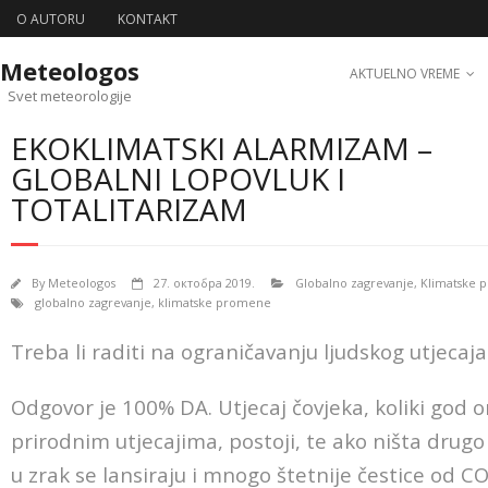
O AUTORU
KONTAKT
Meteologos
AKTUELNO VREME
Svet meteorologije
EKOKLIMATSKI ALARMIZAM –
GLOBALNI LOPOVLUK I
TOTALITARIZAM
By
Meteologos
27. октобра 2019.
Globalno zagrevanje
,
Klimatske 
globalno zagrevanje
,
klimatske promene
Treba li raditi na ograničavanju ljudskog utjecaja
Odgovor je 100% DA. Utjecaj čovjeka, koliki god 
prirodnim utjecajima, postoji, te ako ništa drugo
u zrak se lansiraju i mnogo štetnije čestice od CO