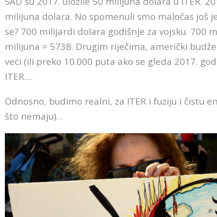
SAD su 2017. uložile 50 milijuna dolara u ITER. 2
milijuna dolara. No spomenuli smo maločas još je
se? 700 milijardi dolara godišnje za vojsku. 700 m
milijuna = 5738. Drugim riječima, američki budže
veći (ili preko 10.000 puta ako se gleda 2017. go
ITER….
Odnosno, budimo realni, za ITER i fuziju i čistu en
što nemaju)…