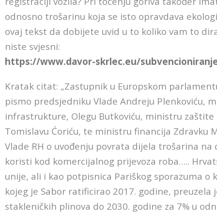
registraciji vozila? Pri točenju goriva također im
odnosno trošarinu koja se isto opravdava ekologi
ovaj tekst da dobijete uvid u to koliko vam to d
niste svjesni:
https://www.davor-skrlec.eu/subvencioniranje
Kratak citat: „Zastupnik u Europskom parlamentu
pismo predsjedniku Vlade Andreju Plenkoviću, m
infrastrukture, Olegu Butkoviću, ministru zaštite 
Tomislavu Ćoriću, te ministru financija Zdravku 
Vlade RH o uvođenju povrata dijela trošarina na d
koristi kod komercijalnog prijevoza roba….. Hrva
unije, ali i kao potpisnica Pariškog sporazuma 
kojeg je Sabor ratificirao 2017. godine, preuzela
stakleničkih plinova do 2030. godine za 7% u odn