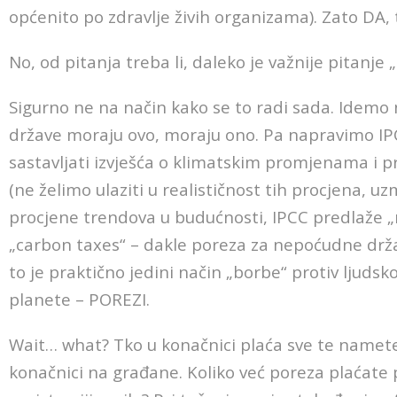
općenito po zdravlje živih organizama). Zato DA, 
No, od pitanja treba li, daleko je važnije pitanje 
Sigurno ne na način kako se to radi sada. Idemo
države moraju ovo, moraju ono. Pa napravimo IPCC,
sastavljati izvješća o klimatskim promjenama i p
(ne želimo ulaziti u realističnost tih procjena, 
procjene trendova u budućnosti, IPCC predlaže „
„carbon taxes“ – dakle poreza za nepoćudne države
to je praktično jedini način „borbe“ protiv ljuds
planete – POREZI.
Wait… what? Tko u konačnici plaća sve te namete?
konačnici na građane. Koliko već poreza plaćate p