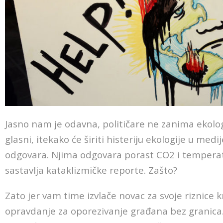
Jasno nam je odavna, političare ne zanima ekologi
glasni, itekako će širiti histeriju ekologije u medi
odgovara. Njima odgovara porast CO2 i tempera
sastavlja kataklizmičke reporte. Zašto?
Zato jer vam time izvlače novac za svoje riznice k
opravdanje za oporezivanje građana bez granica.