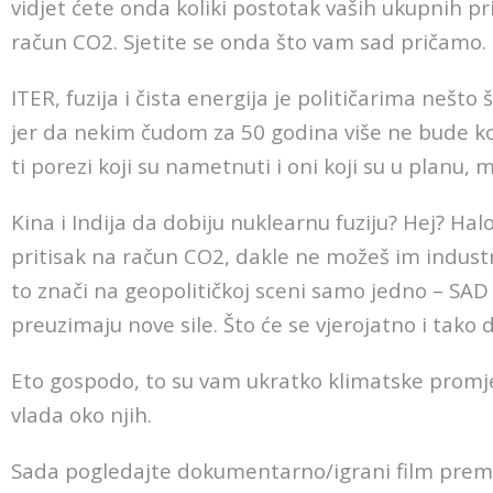
vidjet ćete onda koliki postotak vaših ukupnih pr
račun CO2. Sjetite se onda što vam sad pričamo.
ITER, fuzija i čista energija je političarima nešto št
jer da nekim čudom za 50 godina više ne bude kori
ti porezi koji su nametnuti i oni koji su u planu, m
Kina i Indija da dobiju nuklearnu fuziju? Hej? Hal
pritisak na račun CO2, dakle ne možeš im industr
to znači na geopolitičkoj sceni samo jedno – SAD
preuzimaju nove sile. Što će se vjerojatno i tako 
Eto gospodo, to su vam ukratko klimatske promjen
vlada oko njih.
Sada pogledajte dokumentarno/igrani film prema