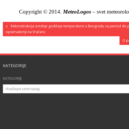
Copyright © 2014.
MeteoLogos
– svet meteorolo
Rekonstrukcija srednje godišnje temperature u Beogradu za period do 
opservatoriji na Vračaru
O p
KATEGORIJE
KATEGORIJE