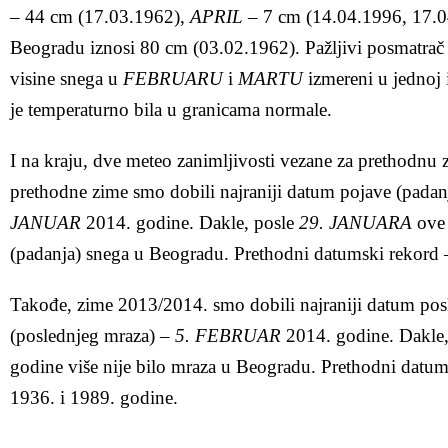
– 44 cm (17.03.1962),
APRIL
– 7 cm (14.04.1996, 17.04
Beogradu iznosi 80 cm (03.02.1962). Pažljivi posmatrač
visine snega u
FEBRUARU
i
MARTU
izmereni u jednoj i
je temperaturno bila u granicama normale.
I na kraju, dve meteo zanimljivosti vezane za prethodnu
prethodne zime smo dobili najraniji datum pojave (padan
JANUAR
2014. godine. Dakle, posle
29. JANUARA
ove 
(padanja) snega u Beogradu. Prethodni datumski rekord 
Takođe, zime 2013/2014. smo dobili najraniji datum po
(poslednjeg mraza) –
5. FEBRUAR
2014. godine. Dakle,
godine više nije bilo mraza u Beogradu. Prethodni datu
1936. i 1989. godine.