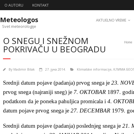
O AUTORU
KONTAKT
Meteologos
AKTUELNO VREME
Svet meteorologije
O SNEGU I SNEŽNOM
Home
POKRIVAČU U BEOGRADU
By
Vladimir Bilak
27. јуна 2014.
Klimatske informacije
,
КЛИМА БЕО
Srednji datum pojave (padanja) prvog snega je
23. NO
prvog snega (najraniji sneg) je
7. OKTOBAR
1897. godin
podatkom da je poneka pahuljica promicala i
4. OKTOB
datum pojave prvog snega je
27. DECEMBAR
1979. god
Srednji datum pojave (padanja) poslednjeg snega je
21.