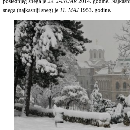
poslednjeg snega je
29. JANUAR
2014. godine. Najkasni
snega (najkasniji sneg) je
11. MAJ
1953. godine.