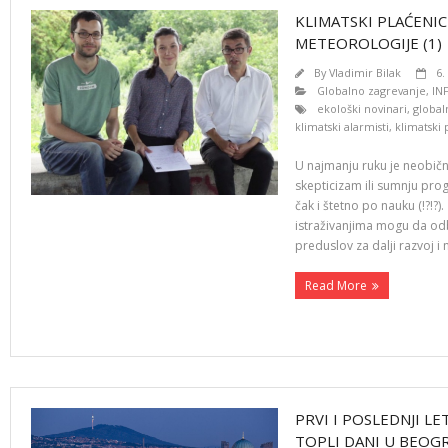
KLIMATSKI PLAĆENIC
METEOROLOGIJE (1)
By
Vladimir Bilak
6.
Globalno zagrevanje
,
IN
ekološki novinari
,
global
klimatski alarmisti
,
klimatski 
U najmanju ruku je neobična
skepticizam ili sumnju pro
čak i štetno po nauku (!?!?).
istraživanjima mogu da odba
preduslov za dalji razvoj i
Read More
PRVI I POSLEDNJI LE
TOPLI DANI U BEOG