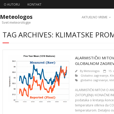
O AUTORU
KONTAKT
Meteologos
AKTUELNO VREME
Svet meteorologije
TAG ARCHIVES: KLIMATSKE PRO
ALARMISTIČKI MIT
GLOBALNOM ZAGREVA
By
Meteologos
15.
Globalno zagrevanje
,
Kl
globalno zagrevanje
,
kl
ALARMISTIČKI MITOVI O
ZATOPLJENJU KONAČNE INDIC
podataka o kretanju koncen
temperature otkriva da CO₂
temperaturom. Detaljno ovdj