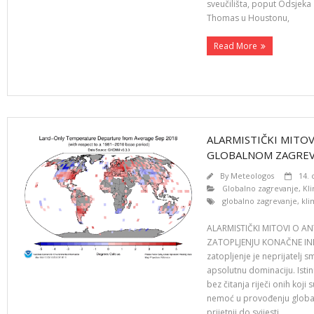
sveučilišta, poput Odsjeka z
Thomas u Houstonu,
Read More
ALARMISTIČKI MIT
GLOBALNOM ZAGREVA
By
Meteologos
14.
Globalno zagrevanje
,
Kl
globalno zagrevanje
,
kl
ALARMISTIČKI MITOVI O
ZATOPLJENJU KONAČNE INDI
zatopljenje je neprijatelj 
apsolutnu dominaciju. Istin
bez čitanja riječi onih koji
nemoć u provođenju globaliz
prijetnji do svijesti