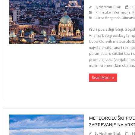
By
Vladimir Bilak
3.
Klimatske informacije
,
K
klima Beograda
,
klimat
Prvi i poslednji letnji, tro
Analiza beogradskog tempe
Uvod Od svih meteorološk
najviše analizirana i razm
parametra, u suštini kao i 
promenljivost (varijabilnost
malim vremenskim skalam
Read More
METEOROLOŠKI POD
ZAGREVANJE NA ARK
By
Vladimir Bilak
14