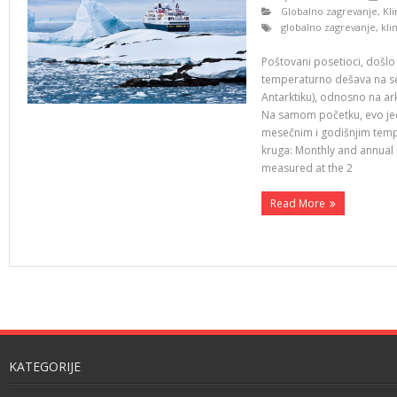
Globalno zagrevanje
,
Kl
globalno zagrevanje
,
kl
Poštovani posetioci, došlo
temperaturno dešava na se
Antarktiku), odnosno na ar
Na samom početku, evo jed
mesečnim i godišnjim tem
kruga: Monthly and annual
measured at the 2
Read More
KATEGORIJE