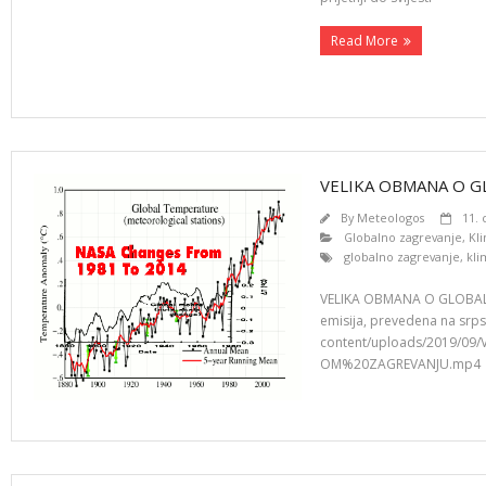
Read More
VELIKA OBMANA O 
By
Meteologos
11.
Globalno zagrevanje
,
Kl
globalno zagrevanje
,
kl
VELIKA OBMANA O GLOBA
emisija, prevedena na srps
content/uploads/2019/
OM%20ZAGREVANJU.